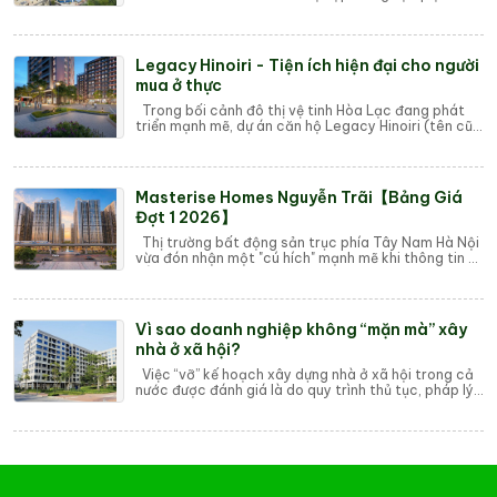
Long Biên, Hoàng Mai và huyện Thường Tín. Đó l...
Legacy Hinoiri - Tiện ích hiện đại cho người
mua ở thực
Trong bối cảnh đô thị vệ tinh Hòa Lạc đang phát
triển mạnh mẽ, dự án căn hộ Legacy Hinoiri (tên cũ
là Phú Cát City) do An Thịnh Group phá...
Masterise Homes Nguyễn Trãi【Bảng Giá
Đợt 1 2026】
Thị trường bất động sản trục phía Tây Nam Hà Nội
vừa đón nhận một "cú hích" mạnh mẽ khi thông tin về
tổ hợp căn hộ cao cấp Maste...
Vì sao doanh nghiệp không “mặn mà” xây
nhà ở xã hội?
Việc “vỡ” kế hoạch xây dựng nhà ở xã hội trong cả
nước được đánh giá là do quy trình thủ tục, pháp lý
thực tế phức tạp; đặc biệt doanh ngh...