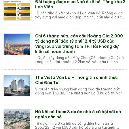
Đối tượng được mua Nhà ở xã hội Tổng kho 3
Lạc Viên
Dự án Nhà ở xã hội kho 3 Lạc Viên Hải Phòng được
xây dựng với mục đích đáp ứng nhu cầu nhà ở cơ cư
dân với giá thành rẻ phù hợp người có ...
Chỉ 6 tháng nữa, cây cầu Hoàng Gia 2.000
tỷ đồng nối "đảo tỷ phú" 2,4 tỷ USD của
Vingroup với trung tâm TP. Hải Phòng dự
kiến sẽ hoàn thành
Dự án xây dựng cầu Máy Chai (Cầu Hoàng Gia) có
tổng chiều dài khoảng 2,2km với vốn đầu tư hơn
2.300 tỷ đồng bắc qua sông Cấm nối "đả...
The Vista Văn La –Thông tin chính thức
Chủ Đầu Tư
Vượt lên trên những biến động của thị trường bất
động sản Thủ đô, The Vista Văn La (Khu đô thị Văn
La) đang khẳng định vị thế là một trong ...
Hà Nội có thêm 8 dự án nhà ở xã hội với cả
nghìn căn hộ
8 dự án nhà ở xã hội có tổng diện tích sàn là
255.722m2 với 1.583 căn hộ tập trung tại quận