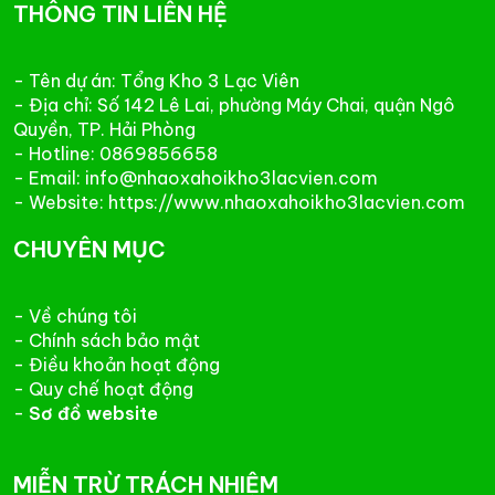
THÔNG TIN LIÊN HỆ
- Tên dự án: Tổng Kho 3 Lạc Viên
- Địa chỉ: Số 142 Lê Lai, phường Máy Chai, quận Ngô
Quyền, TP. Hải Phòng
- Hotline: 0869856658
- Email: info@nhaoxahoikho3lacvien.com
- Website: https://www.nhaoxahoikho3lacvien.com
CHUYÊN MỤC
- Về chúng tôi
- Chính sách bảo mật
- Điều khoản hoạt động
- Quy chế hoạt động
-
Sơ đồ website
MIỄN TRỪ TRÁCH NHIỆM