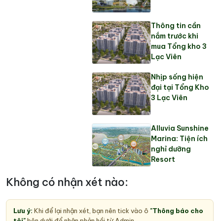
Thông tin cần
nắm trước khi
mua Tổng kho 3
Lạc Viên
Nhịp sống hiện
đại tại Tổng Kho
3 Lạc Viên
Alluvia Sunshine
Marina: Tiện ích
nghỉ dưỡng
Resort
Không có nhận xét nào:
Lưu ý:
Khi để lại nhận xét, bạn nên tick vào ô
"Thông báo cho
tôi"
bên dưới để nhận phản hồi từ Admin.