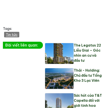
Tags:
Tin tức
Bài viết liên quan:
The Legatus 22
Liễu Giai – Góc
nhìn an cư và
đầu tư
Thái - Holding:
Chủ đầu tư Tổng
Kho 3 Lạc Viên
Sức hút của T&T
Capella đối với
giới tinh hoa