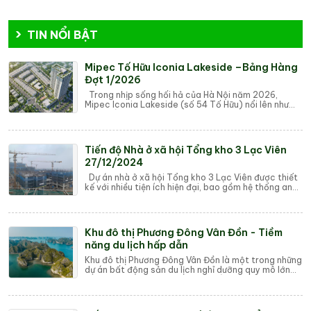
TIN NỔI BẬT
Mipec Tố Hữu Iconia Lakeside –Bảng Hàng
Đợt 1/2026
Trong nhịp sống hối hả của Hà Nội năm 2026,
Mipec Iconia Lakeside (số 54 Tố Hữu) nổi lên như
một biểu tượng mới cho sự thịnh vượng tại tâm...
Tiến độ Nhà ở xã hội Tổng kho 3 Lạc Viên
27/12/2024
Dự án nhà ở xã hội Tổng kho 3 Lạc Viên được thiết
kế với nhiều tiện ích hiện đại, bao gồm hệ thống an
ninh 24/7, khu vui chơi cho trẻ em,...
Khu đô thị Phương Đông Vân Đồn - Tiềm
năng du lịch hấp dẫn
Khu đô thị Phương Đông Vân Đồn là một trong những
dự án bất động sản du lịch nghỉ dưỡng quy mô lớn
tại Vân Đồn, Quảng Ninh. Dự án nằm trong...