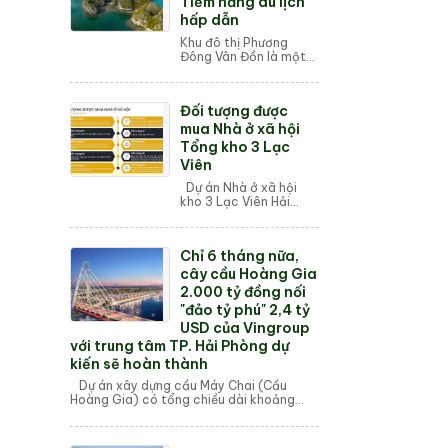
Tiềm năng du lịch
hấp dẫn
Khu đô thị Phương
Đông Vân Đồn là một
trong những dự án bất
động sản du lịch nghỉ
dưỡng quy mô lớn tại
Đối tượng được
Vân Đồn, Quảng Ninh.
Dự án nằm trong...
mua Nhà ở xã hội
Tổng kho 3 Lạc
Viên
Dự án Nhà ở xã hội
kho 3 Lạc Viên Hải
Phòng được xây dựng
với mục đích đáp ứng
nhu cầu nhà ở cơ cư
Chỉ 6 tháng nữa,
dân với giá thành rẻ
phù hợp người có ...
cây cầu Hoàng Gia
2.000 tỷ đồng nối
"đảo tỷ phú" 2,4 tỷ
USD của Vingroup
với trung tâm TP. Hải Phòng dự
kiến sẽ hoàn thành
Dự án xây dựng cầu Máy Chai (Cầu
Hoàng Gia) có tổng chiều dài khoảng
2,2km với vốn đầu tư hơn 2.300 tỷ đồng
bắc qua sông Cấm nối "đả...