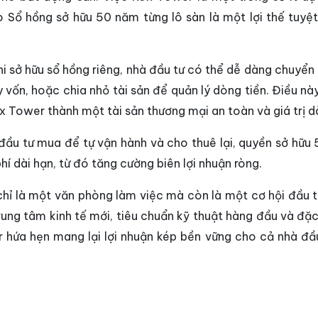
 Sổ hồng sở hữu 50 năm từng lô sàn là một lợi thế tuyệt
hi sở hữu sổ hồng riêng, nhà đầu tư có thể dễ dàng chuyển
 vốn, hoặc chia nhỏ tài sản để quản lý dòng tiền. Điều nà
 Tower thành một tài sản thương mại an toàn và giá trị dà
à đầu tư mua để tự vận hành và cho thuê lại, quyền sở hữu
hí dài hạn, từ đó tăng cường biên lợi nhuận ròng.
hỉ là một văn phòng làm việc mà còn là một cơ hội đầu t
 trung tâm kinh tế mới, tiêu chuẩn kỹ thuật hàng đầu và đặc
 hứa hẹn mang lại lợi nhuận kép bền vững cho cả nhà đầu