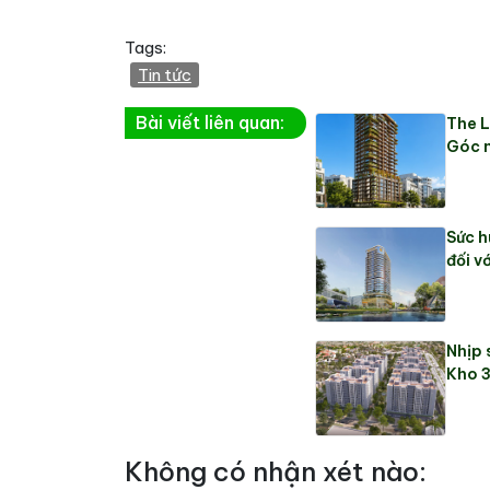
Tags:
Tin tức
Bài viết liên quan:
The L
Góc n
Sức h
đối vớ
Nhịp 
Kho 3
Không có nhận xét nào: