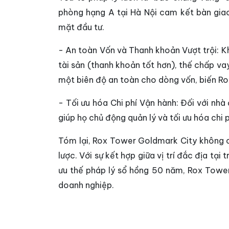
phòng hạng A tại Hà Nội cam kết bàn giao
mặt đầu tư.
- An toàn Vốn và Thanh khoản Vượt trội: K
tài sản (thanh khoản tốt hơn), thế chấp vay
một biên độ an toàn cho dòng vốn, biến Rox
- Tối ưu hóa Chi phí Vận hành: Đối với nh
giúp họ chủ động quản lý và tối ưu hóa chi p
Tóm lại, Rox Tower Goldmark City không c
lược. Với sự kết hợp giữa vị trí đắc địa tại
ưu thế pháp lý sổ hồng 50 năm, Rox Tower
doanh nghiệp.