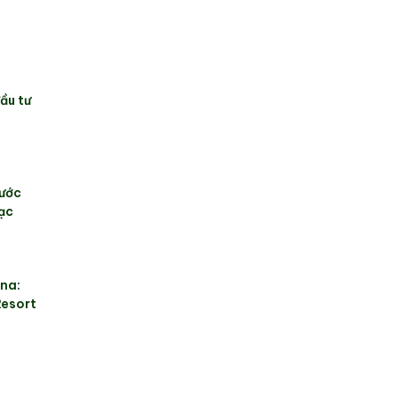
ầu tư
rước
ạc
ina:
Resort