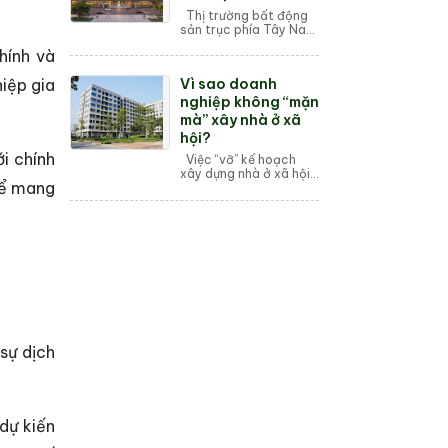
Thị trường bất động
sản trục phía Tây Nam
Hà Nội vừa đón nhận
hính và
một "cú hích" mạnh mẽ
khi thông tin về tổ hợp
Vì sao doanh
hiệp gia
căn hộ cao cấp
Maste...
nghiệp không “mặn
mà” xây nhà ở xã
hội?
i chính
Việc “vỡ” kế hoạch
xây dựng nhà ở xã hội
hể mang
trong cả nước được
đánh giá là do quy
trình thủ tục, pháp lý
thực tế phức tạp; đặc
biệt doanh ngh...
sự dịch
dự kiến