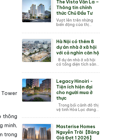
The Vista Văn La –
Thông tin chính
thức Chủ Đầu Tư
Vượt lên trên những
biến động của thị
trường bất động sản
Thủ đô, The Vista Văn
La (Khu đô thị Văn La)
Hà Nội có thêm 8
đang khẳng định vị thế
là một trong ...
dự án nhà ở xã hội
với cả nghìn căn hộ
8 dự án nhà ở xã hội
có tổng diện tích sàn
là 255.722m2 với 1.583
căn hộ tập trung tại
quận Long Biên, Hoàng
Legacy Hinoiri -
Mai và huyện Thường
Tín. Đó l...
Tiện ích hiện đại
cho người mua ở
ox Tower
thực
Trong bối cảnh đô thị
vệ tinh Hòa Lạc đang
phát triển mạnh mẽ, dự
o thông
án căn hộ Legacy
Hinoiri (tên cũ là Phú
g minh,
Masterise Homes
Cát City) do An Thịnh
Group phá...
Nguyễn Trãi【Bảng
m trong
Giá Đợt 1 2026】