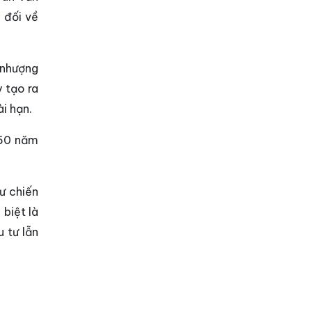
 đối về
 nhượng
y tạo ra
i hạn.
 50 năm
ư chiến
 biệt là
 tư lẫn