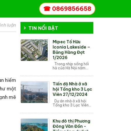
☎
0869856658
ình luận
TIN NỔI BẬT
Mipec Tố Hữu
Iconia Lakeside –
Bảng Hàng Đợt
1/2026
Trong nhịp sống hối
hả của Hà Nội năm
2026, Mipec Iconia
Lakeside (số 54 Tố
an hiếm
Hữu) nổi lên như một
Tiến độ Nhà ở xã
biểu tượng mới cho sự
như một
thịnh vượng tại tâm...
hội Tổng kho 3 Lạc
Viên 27/12/2024
mạnh mẽ
Dự án nhà ở xã hội
Tổng kho 3 Lạc Viên
được thiết kế với nhiều
tiện ích hiện đại, bao
gồm hệ thống an ninh
Khu đô thị Phương
24/7, khu vui chơi cho
trẻ em,...
Đông Vân Đồn -