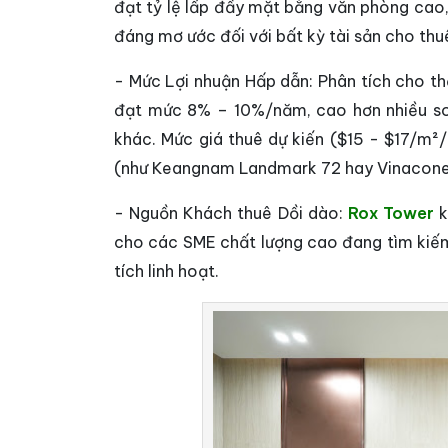
đạt tỷ lệ lấp đầy mặt bằng văn phòng cao
đáng mơ ước đối với bất kỳ tài sản cho thu
- Mức Lợi nhuận Hấp dẫn: Phân tích cho thấ
đạt mức 8% – 10%/năm, cao hơn nhiều so 
khác. Mức giá thuê dự kiến ($15 - $17/m²
(như Keangnam Landmark 72 hay Vinaconex 
- Nguồn Khách thuê Dồi dào:
Rox Tower
k
cho các SME chất lượng cao đang tìm kiếm 
tích linh hoạt.