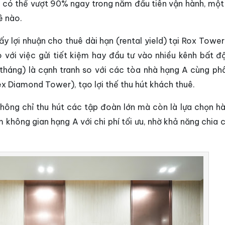
, có thể vượt 90% ngay trong năm đầu tiên vận hành, một
ê nào.
y lợi nhuận cho thuê dài hạn (rental yield) tại Rox Tower
với việc gửi tiết kiệm hay đầu tư vào nhiều kênh bất đ
/tháng) là cạnh tranh so với các tòa nhà hạng A cùng ph
Diamond Tower), tạo lợi thế thu hút khách thuê.
hông chỉ thu hút các tập đoàn lớn mà còn là lựa chọn h
không gian hạng A với chi phí tối ưu, nhờ khả năng chia c