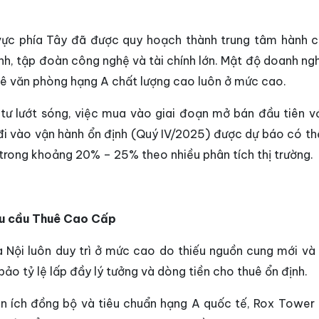
vực phía Tây đã được quy hoạch thành trung tâm hành c
ành, tập đoàn công nghệ và tài chính lớn. Mật độ doanh ng
uê văn phòng hạng A chất lượng cao luôn ở mức cao.
tư lướt sóng, việc mua vào giai đoạn mở bán đầu tiên vớ
 đi vào vận hành ổn định (Quý IV/2025) được dự báo có t
nh trong khoảng 20% – 25% theo nhiều phân tích thị trường.
Nhu cầu Thuê Cao Cấp
 Nội luôn duy trì ở mức cao do thiếu nguồn cung mới và 
ảo tỷ lệ lấp đầy lý tưởng và dòng tiền cho thuê ổn định.
tiện ích đồng bộ và tiêu chuẩn hạng A quốc tế, Rox Tower 