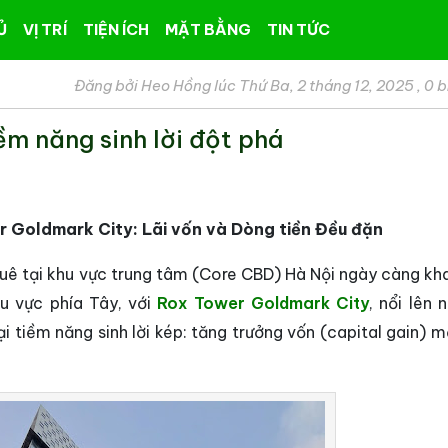
Ủ
VỊ TRÍ
TIỆN ÍCH
MẶT BẰNG
TIN TỨC
Đăng bởi Heo Hồng lúc Thứ Ba, 2 tháng 12, 2025
,
0 b
m năng sinh lời đột phá
r Goldmark City: Lãi vốn và Dòng tiền Đều đặn
huê tại khu vực trung tâm (Core CBD) Hà Nội ngày càng kh
u vực phía Tây, với
Rox Tower Goldmark City
, nổi lên 
i tiềm năng sinh lời kép: tăng trưởng vốn (capital gain) 