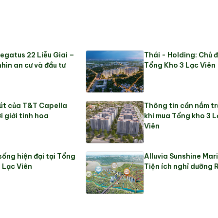
egatus 22 Liễu Giai –
Thái - Holding: Chủ đ
hìn an cư và đầu tư
Tổng Kho 3 Lạc Viên
út của T&T Capella
Thông tin cần nắm t
i giới tinh hoa
khi mua Tổng kho 3 L
Viên
sống hiện đại tại Tổng
Alluvia Sunshine Mar
 Lạc Viên
Tiện ích nghỉ dưỡng 