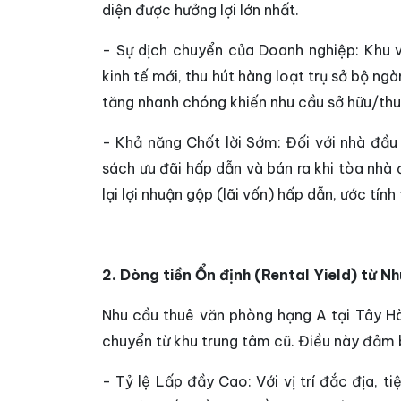
diện được hưởng lợi lớn nhất.
- Sự dịch chuyển của Doanh nghiệp: Khu 
kinh tế mới, thu hút hàng loạt trụ sở bộ ng
tăng nhanh chóng khiến nhu cầu sở hữu/th
- Khả năng Chốt lời Sớm: Đối với nhà đầu 
sách ưu đãi hấp dẫn và bán ra khi tòa nhà
lại lợi nhuận gộp (lãi vốn) hấp dẫn, ước tí
2. Dòng tiền Ổn định (Rental Yield) từ 
Nhu cầu thuê văn phòng hạng A tại Tây Hà
chuyển từ khu trung tâm cũ. Điều này đảm b
- Tỷ lệ Lấp đầy Cao: Với vị trí đắc địa, 