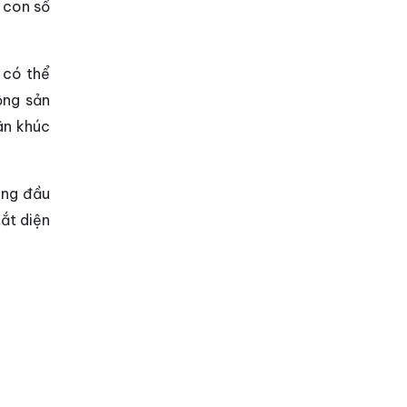
 con số
 có thể
ộng sản
ân khúc
àng đầu
ắt diện