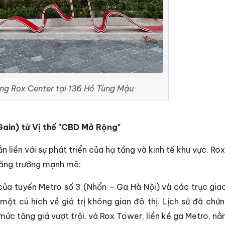
ng Rox Center tại 136 Hồ Tùng Mậu
Gain) từ Vị thế "CBD Mở Rộng"
n liền với sự phát triển của hạ tầng và kinh tế khu vực. R
tăng trưởng mạnh mẽ:
của tuyến Metro số 3 (Nhổn – Ga Hà Nội) và các trục gia
một cú hích về giá trị không gian đô thị. Lịch sử đã chứn
ức tăng giá vượt trội, và Rox Tower, liền kề ga Metro, nằ