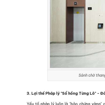
Sảnh chờ thang
3. Lợi thế Pháp lý "Sổ hồng Từng Lô" -
Yếu tố pháp lý luôn là "bảo chứng vàng" 