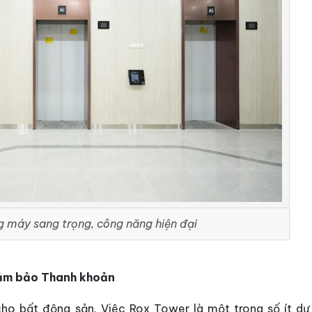
 máy sang trọng, công năng hiện đại
 Đảm bảo Thanh khoản
cho bất động sản. Việc Rox Tower là một trong số ít dự