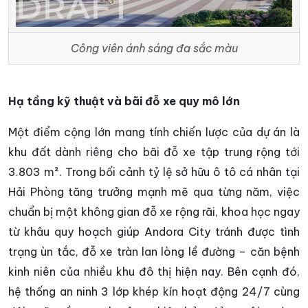
Công viên ánh sáng đa sắc màu
Hạ tầng kỹ thuật và bãi đỗ xe quy mô lớn
Một điểm cộng lớn mang tính chiến lược của dự án là
khu đất dành riêng cho bãi đỗ xe tập trung rộng tới
3.803 m². Trong bối cảnh tỷ lệ sở hữu ô tô cá nhân tại
Hải Phòng tăng trưởng mạnh mẽ qua từng năm, việc
chuẩn bị một không gian đỗ xe rộng rãi, khoa học ngay
từ khâu quy hoạch giúp Andora City tránh được tình
trạng ùn tắc, đỗ xe tràn lan lòng lề đường – căn bệnh
kinh niên của nhiều khu đô thị hiện nay. Bên cạnh đó,
hệ thống an ninh 3 lớp khép kín hoạt động 24/7 cùng