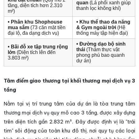
quan
(Lá phổi xanh giúp
tầng, diện tích hơn 2.310
thanh lọc không khí)
m²)
• Phân khu Shophouse
• Khu thể thao đa năng
mua sắm
(73 căn mặt tiền
& Gym ngoài trời
(Hệ
đại lộ, đa dạng dịch vụ)
thống máy tập hiện đại)
• Đường dạo bộ sinh
• Bãi đỗ xe tập trung rộng
thái
(Thảm thực vật
lớn
(Diện tích lên đến
phong phú bao quanh
3.803 m²)
dự án)
Tâm điểm giao thương tại khối thương mại dịch vụ 3
tầng
Nằm tại vị trí trung tâm của dự án là tòa trung tâm
thương mại dịch vụ quy mô cao 3 tầng, được xây dựng
trên diện tích gần 2.832 m². Đây được định vị là "trái
tim" sôi động của toàn khu đô thị, nơi quy tụ các loại