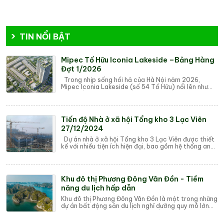
TIN NỔI BẬT
Mipec Tố Hữu Iconia Lakeside –Bảng Hàng
Đợt 1/2026
Trong nhịp sống hối hả của Hà Nội năm 2026,
Mipec Iconia Lakeside (số 54 Tố Hữu) nổi lên như
một biểu tượng mới cho sự thịnh vượng tại tâm...
Tiến độ Nhà ở xã hội Tổng kho 3 Lạc Viên
27/12/2024
Dự án nhà ở xã hội Tổng kho 3 Lạc Viên được thiết
kế với nhiều tiện ích hiện đại, bao gồm hệ thống an
ninh 24/7, khu vui chơi cho trẻ em,...
Khu đô thị Phương Đông Vân Đồn - Tiềm
năng du lịch hấp dẫn
Khu đô thị Phương Đông Vân Đồn là một trong những
dự án bất động sản du lịch nghỉ dưỡng quy mô lớn
tại Vân Đồn, Quảng Ninh. Dự án nằm trong...