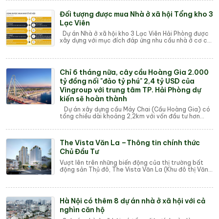
Đối tượng được mua Nhà ở xã hội Tổng kho 3
Lạc Viên
Dự án Nhà ở xã hội kho 3 Lạc Viên Hải Phòng được
xây dựng với mục đích đáp ứng nhu cầu nhà ở cơ cư
dân với giá thành rẻ phù hợp người có ...
Chỉ 6 tháng nữa, cây cầu Hoàng Gia 2.000
tỷ đồng nối "đảo tỷ phú" 2,4 tỷ USD của
Vingroup với trung tâm TP. Hải Phòng dự
kiến sẽ hoàn thành
Dự án xây dựng cầu Máy Chai (Cầu Hoàng Gia) có
tổng chiều dài khoảng 2,2km với vốn đầu tư hơn
2.300 tỷ đồng bắc qua sông Cấm nối "đả...
The Vista Văn La –Thông tin chính thức
Chủ Đầu Tư
Vượt lên trên những biến động của thị trường bất
động sản Thủ đô, The Vista Văn La (Khu đô thị Văn
La) đang khẳng định vị thế là một trong ...
Hà Nội có thêm 8 dự án nhà ở xã hội với cả
nghìn căn hộ