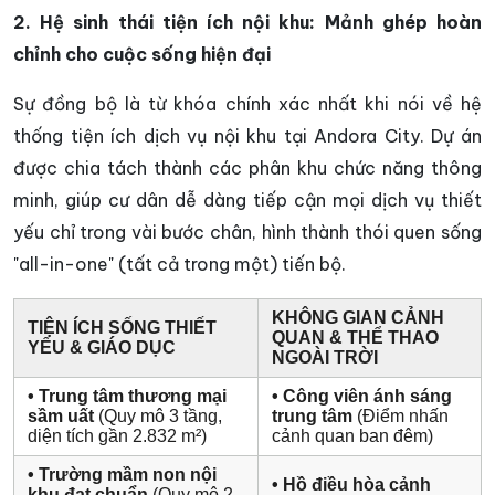
2. Hệ sinh thái tiện ích nội khu: Mảnh ghép hoàn
chỉnh cho cuộc sống hiện đại
Sự đồng bộ là từ khóa chính xác nhất khi nói về hệ
thống tiện ích dịch vụ nội khu tại Andora City. Dự án
được chia tách thành các phân khu chức năng thông
minh, giúp cư dân dễ dàng tiếp cận mọi dịch vụ thiết
yếu chỉ trong vài bước chân, hình thành thói quen sống
"all-in-one" (tất cả trong một) tiến bộ.
KHÔNG GIAN CẢNH
TIỆN ÍCH SỐNG THIẾT
QUAN & THỂ THAO
YẾU & GIÁO DỤC
NGOÀI TRỜI
• Trung tâm thương mại
• Công viên ánh sáng
sầm uất
(Quy mô 3 tầng,
trung tâm
(Điểm nhấn
diện tích gần 2.832 m²)
cảnh quan ban đêm)
• Trường mầm non nội
• Hồ điều hòa cảnh
khu đạt chuẩn
(Quy mô 2