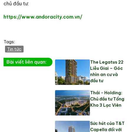
chủ đầu tư:
https://www.andoracity.com.vn/
Tags:
Tin tức
Bài viết liên quan:
The Legatus 22
Liễu Giai – Góc
nhìn an cư và
đầu tư
Thái - Holding:
Chủ đầu tư Tổng
Kho 3 Lạc Viên
Sức hút của T&T
Capella đối với