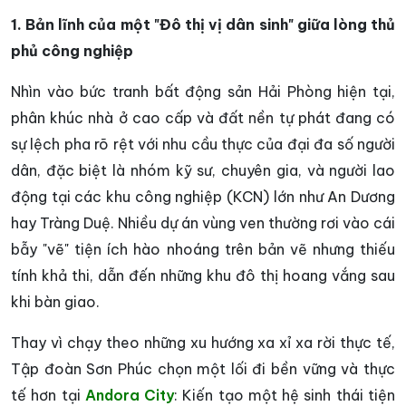
1. Bản lĩnh của một "Đô thị vị dân sinh" giữa lòng thủ
phủ công nghiệp
Nhìn vào bức tranh bất động sản Hải Phòng hiện tại,
phân khúc nhà ở cao cấp và đất nền tự phát đang có
sự lệch pha rõ rệt với nhu cầu thực của đại đa số người
dân, đặc biệt là nhóm kỹ sư, chuyên gia, và người lao
động tại các khu công nghiệp (KCN) lớn như An Dương
hay Tràng Duệ. Nhiều dự án vùng ven thường rơi vào cái
bẫy "vẽ" tiện ích hào nhoáng trên bản vẽ nhưng thiếu
tính khả thi, dẫn đến những khu đô thị hoang vắng sau
khi bàn giao.
Thay vì chạy theo những xu hướng xa xỉ xa rời thực tế,
Tập đoàn Sơn Phúc chọn một lối đi bền vững và thực
tế hơn tại
Andora City
: Kiến tạo một hệ sinh thái tiện