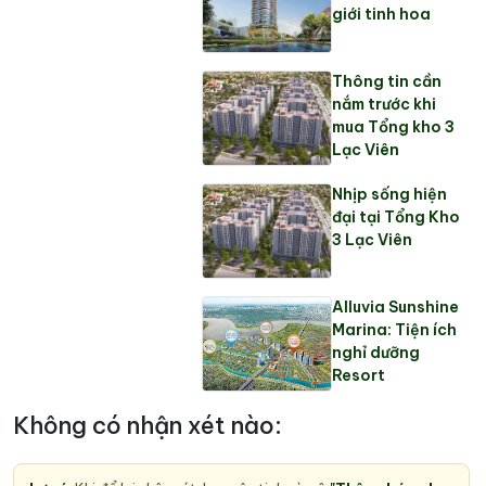
giới tinh hoa
Thông tin cần
nắm trước khi
mua Tổng kho 3
Lạc Viên
Nhịp sống hiện
đại tại Tổng Kho
3 Lạc Viên
Alluvia Sunshine
Marina: Tiện ích
nghỉ dưỡng
Resort
Không có nhận xét nào: