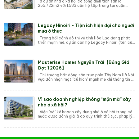
8 dự án nhà ở xã hội có tổng diện tích sàn là
255.722m2 với 1.583 căn hộ tập trung tại quận
Long Biên, Hoàng Mai và huyện Thường Tín. Đó l...
Legacy Hinoiri - Tiện ích hiện đại cho người
mua ở thực
Trong bối cảnh đô thị vệ tinh Hòa Lạc đang phát
triển mạnh mẽ, dự án căn hộ Legacy Hinoiri (tên cũ
là Phú Cát City) do An Thịnh Group phá...
Masterise Homes Nguyễn Trãi【Bảng Giá
Đợt 1 2026】
Thị trường bất động sản trục phía Tây Nam Hà Nội
vừa đón nhận một "cú hích" mạnh mẽ khi thông tin về
tổ hợp căn hộ cao cấp Maste...
Vì sao doanh nghiệp không “mặn mà” xây
nhà ở xã hội?
Việc “vỡ” kế hoạch xây dựng nhà ở xã hội trong cả
nước được đánh giá là do quy trình thủ tục, pháp lý
thực tế phức tạp; đặc biệt doanh ngh...