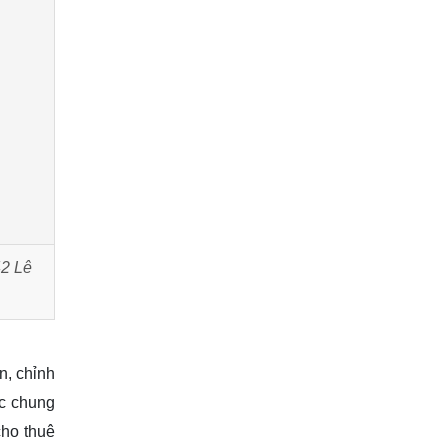
42 Lê
n, chỉnh
ác chung
cho thuê