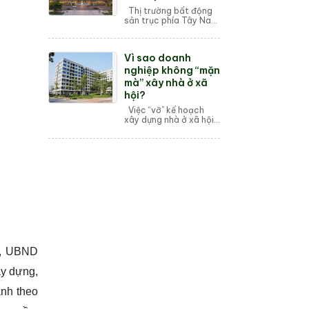
Thị trường bất động
sản trục phía Tây Nam
Hà Nội vừa đón nhận
một "cú hích" mạnh mẽ
khi thông tin về tổ hợp
Vì sao doanh
căn hộ cao cấp
Maste...
nghiệp không “mặn
mà” xây nhà ở xã
hội?
Việc “vỡ” kế hoạch
xây dựng nhà ở xã hội
trong cả nước được
đánh giá là do quy
trình thủ tục, pháp lý
thực tế phức tạp; đặc
biệt doanh ngh...
n, UBND
ây dựng,
ành theo