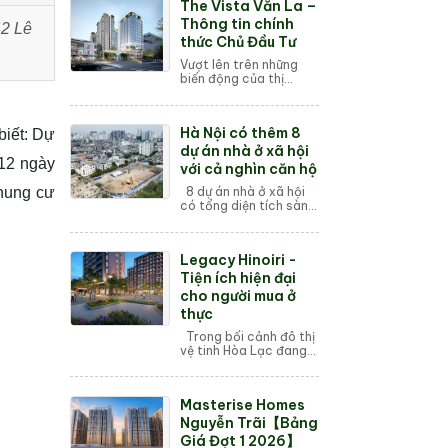
The Vista Văn La –
Thông tin chính
42 Lê
thức Chủ Đầu Tư
Vượt lên trên những
biến động của thị
trường bất động sản
Thủ đô, The Vista Văn
La (Khu đô thị Văn La)
Hà Nội có thêm 8
biết: Dự
đang khẳng định vị thế
là một trong ...
dự án nhà ở xã hội
12 ngày
với cả nghìn căn hộ
chung cư
8 dự án nhà ở xã hội
có tổng diện tích sàn
là 255.722m2 với 1.583
căn hộ tập trung tại
quận Long Biên, Hoàng
Legacy Hinoiri -
Mai và huyện Thường
Tín. Đó l...
Tiện ích hiện đại
cho người mua ở
thực
Trong bối cảnh đô thị
vệ tinh Hòa Lạc đang
phát triển mạnh mẽ, dự
án căn hộ Legacy
Hinoiri (tên cũ là Phú
Masterise Homes
Cát City) do An Thịnh
Group phá...
Nguyễn Trãi【Bảng
Giá Đợt 1 2026】