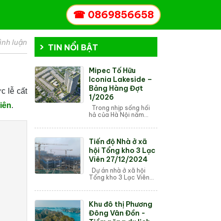
☎
0869856658
ình luận
TIN NỔI BẬT
Mipec Tố Hữu
Iconia Lakeside –
Bảng Hàng Đợt
c lễ cất
1/2026
iên
.
Trong nhịp sống hối
hả của Hà Nội năm
2026, Mipec Iconia
Lakeside (số 54 Tố
Hữu) nổi lên như một
Tiến độ Nhà ở xã
biểu tượng mới cho sự
thịnh vượng tại tâm...
hội Tổng kho 3 Lạc
Viên 27/12/2024
Dự án nhà ở xã hội
Tổng kho 3 Lạc Viên
được thiết kế với nhiều
tiện ích hiện đại, bao
gồm hệ thống an ninh
Khu đô thị Phương
24/7, khu vui chơi cho
trẻ em,...
Đông Vân Đồn -