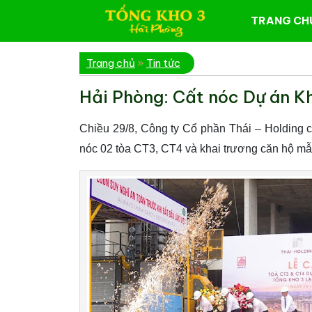
TRANG CH
Trang chủ
»
Tin tức
Hải Phòng: Cất nóc Dự án K
Chiều 29/8, Công ty Cổ phần Thái – Holding 
nóc 02 tòa CT3, CT4 và khai trương căn hộ m