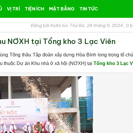
Ủ
VỊ TRÍ
TIỆN ÍCH
MẶT BẰNG
TIN TỨC
Đăng bởi KoKo lúc Thứ Ba, 24 tháng 9, 2024
,
0 b
hu NƠXH tại Tổng kho 3 Lạc Viên
cùng Tổng thầu Tập đoàn xây dựng Hòa Bình long trọng tổ chứ
ẫu thuộc Dự án Khu nhà ở xã hội (NƠXH) tại
Tổng kho 3 Lạc V