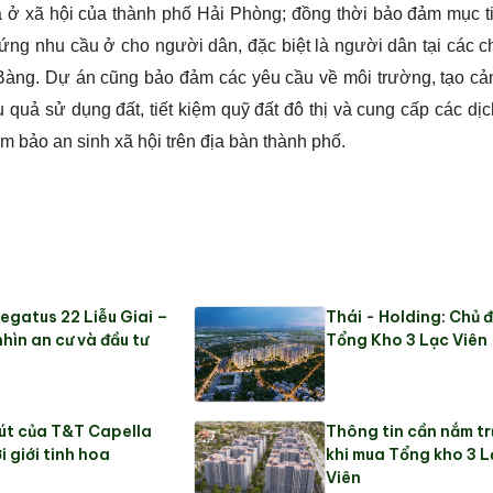
à ở xã hội của thành phố Hải Phòng; đồng thời bảo đảm mục t
 ứng nhu cầu ở cho người dân, đặc biệt là người dân tại các 
Bàng. Dự án cũng bảo đảm các yêu cầu về môi trường, tạo c
 quả sử dụng đất, tiết kiệm quỹ đất đô thị và cung cấp các dịc
 bảo an sinh xã hội trên địa bàn thành phố.
egatus 22 Liễu Giai –
Thái - Holding: Chủ đ
hìn an cư và đầu tư
Tổng Kho 3 Lạc Viên
út của T&T Capella
Thông tin cần nắm t
i giới tinh hoa
khi mua Tổng kho 3 L
Viên