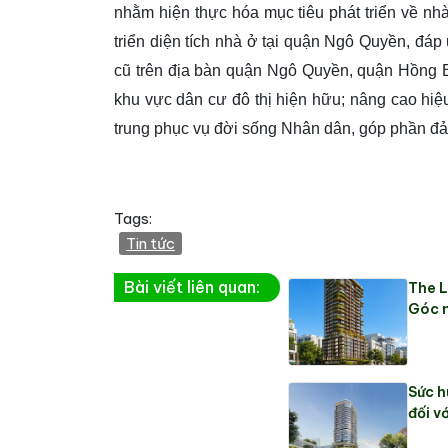
nhằm hiện thực hóa mục tiêu phát triển về nh
triển diện tích nhà ở tại quận Ngô Quyền, đáp
cũ trên địa bàn quận Ngô Quyền, quận Hồng 
khu vực dân cư đô thị hiện hữu; nâng cao hiệu
trung phục vụ đời sống Nhân dân, góp phần đảm
Tags:
Tin tức
Bài viết liên quan:
The L
Góc n
Sức h
đối vớ