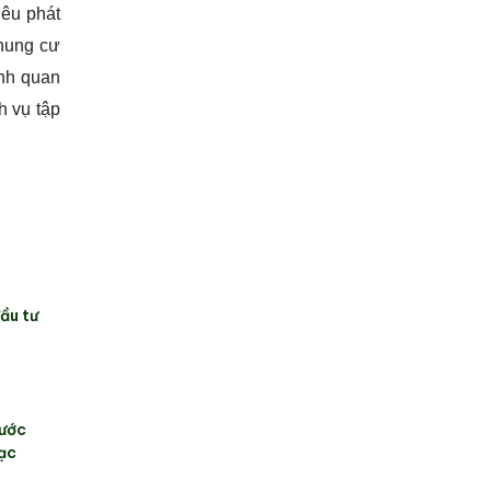
iêu phát
chung cư
ảnh quan
h vụ tập
ầu tư
rước
ạc