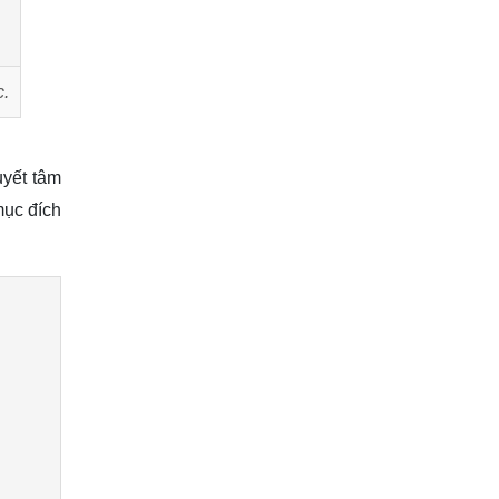
c.
uyết tâm
mục đích