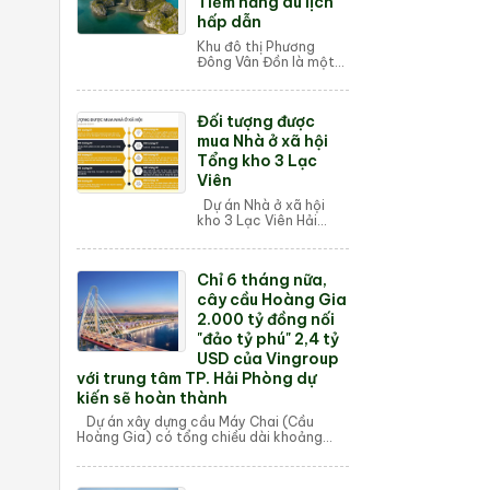
Tiềm năng du lịch
hấp dẫn
Khu đô thị Phương
Đông Vân Đồn là một
trong những dự án bất
động sản du lịch nghỉ
dưỡng quy mô lớn tại
Đối tượng được
Vân Đồn, Quảng Ninh.
Dự án nằm trong...
mua Nhà ở xã hội
Tổng kho 3 Lạc
Viên
Dự án Nhà ở xã hội
kho 3 Lạc Viên Hải
Phòng được xây dựng
với mục đích đáp ứng
nhu cầu nhà ở cơ cư
Chỉ 6 tháng nữa,
dân với giá thành rẻ
phù hợp người có ...
cây cầu Hoàng Gia
2.000 tỷ đồng nối
"đảo tỷ phú" 2,4 tỷ
USD của Vingroup
với trung tâm TP. Hải Phòng dự
kiến sẽ hoàn thành
Dự án xây dựng cầu Máy Chai (Cầu
Hoàng Gia) có tổng chiều dài khoảng
2,2km với vốn đầu tư hơn 2.300 tỷ đồng
bắc qua sông Cấm nối "đả...