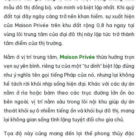
mẫu đô thị đồng bộ, văn minh và biệt lập nhất. Khi quỹ
đất tại đây ngày càng trở nên khan hiếm, sự xuất hiện
của Maison Privée trên khu đất rộng 0,8 ha ngay tại
vùng lõi trung tâm của đại đô thị này lập tức trở thành
tâm điểm của thị trường.
Nằm ở vị trí trung tâm,
Maison Privée
thừa hưởng trọn
vẹn sự yên bình, riêng tư của một "tư dinh" biệt lập đúng
như ý nghĩa tên gọi tiếng Pháp của nó, nhưng lại không
hề tách rời khỏi nhịp sống hiện đại. Khác với các dự án
nằm ở rìa hoặc bám theo các trục đường lớn ồn ào
bên ngoài, vị trí nằm sâu trong lõi nội khu giúp dự án
thoát khỏi sự ô nhiễm tiếng ồn và khói bụi đô thị, mang
lại không gian sống tĩnh lặng tuyệt đối cho gia chủ.
Tọa độ này cũng mang đến lợi thế phong thủy đặc