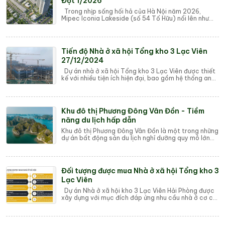
Đợt 1/2026
Trong nhịp sống hối hả của Hà Nội năm 2026,
Mipec Iconia Lakeside (số 54 Tố Hữu) nổi lên như
một biểu tượng mới cho sự thịnh vượng tại tâm...
Tiến độ Nhà ở xã hội Tổng kho 3 Lạc Viên
27/12/2024
Dự án nhà ở xã hội Tổng kho 3 Lạc Viên được thiết
kế với nhiều tiện ích hiện đại, bao gồm hệ thống an
ninh 24/7, khu vui chơi cho trẻ em,...
Khu đô thị Phương Đông Vân Đồn - Tiềm
năng du lịch hấp dẫn
Khu đô thị Phương Đông Vân Đồn là một trong những
dự án bất động sản du lịch nghỉ dưỡng quy mô lớn
tại Vân Đồn, Quảng Ninh. Dự án nằm trong...
Đối tượng được mua Nhà ở xã hội Tổng kho 3
Lạc Viên
Dự án Nhà ở xã hội kho 3 Lạc Viên Hải Phòng được
xây dựng với mục đích đáp ứng nhu cầu nhà ở cơ cư
dân với giá thành rẻ phù hợp người có ...