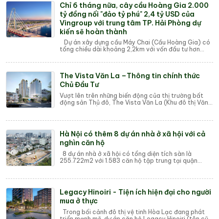
Chỉ 6 tháng nữa, cây cầu Hoàng Gia 2.000
tỷ đồng nối "đảo tỷ phú" 2,4 tỷ USD của
Vingroup với trung tâm TP. Hải Phòng dự
kiến sẽ hoàn thành
Dự án xây dựng cầu Máy Chai (Cầu Hoàng Gia) có
tổng chiều dài khoảng 2,2km với vốn đầu tư hơn
2.300 tỷ đồng bắc qua sông Cấm nối "đả...
The Vista Văn La –Thông tin chính thức
Chủ Đầu Tư
Vượt lên trên những biến động của thị trường bất
động sản Thủ đô, The Vista Văn La (Khu đô thị Văn
La) đang khẳng định vị thế là một trong ...
Hà Nội có thêm 8 dự án nhà ở xã hội với cả
nghìn căn hộ
8 dự án nhà ở xã hội có tổng diện tích sàn là
255.722m2 với 1.583 căn hộ tập trung tại quận
Long Biên, Hoàng Mai và huyện Thường Tín. Đó l...
Legacy Hinoiri - Tiện ích hiện đại cho người
mua ở thực
Trong bối cảnh đô thị vệ tinh Hòa Lạc đang phát
triển mạnh mẽ, dự án căn hộ Legacy Hinoiri (tên cũ