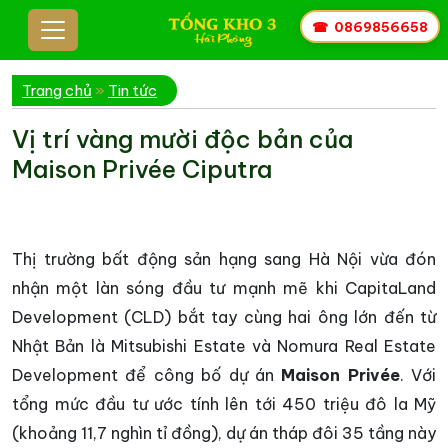
☎
0869856658
Trang chủ
»
Tin tức
Vị trí vàng mười độc bản của
Maison Privée Ciputra
Thị trường bất động sản hạng sang Hà Nội vừa đón
nhận một làn sóng đầu tư mạnh mẽ khi CapitaLand
Development (CLD) bắt tay cùng hai ông lớn đến từ
Nhật Bản là Mitsubishi Estate và Nomura Real Estate
Development để công bố dự án
Maison Privée
. Với
tổng mức đầu tư ước tính lên tới 450 triệu đô la Mỹ
(khoảng 11,7 nghìn tỉ đồng), dự án tháp đôi 35 tầng này