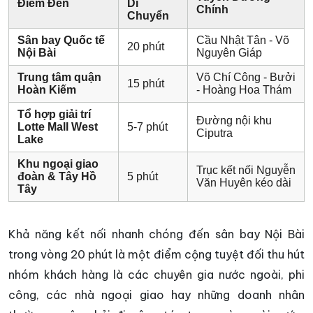
Điểm Đến
Di
Chính
Chuyển
Sân bay Quốc tế
Cầu Nhật Tân - Võ
20 phút
Nội Bài
Nguyên Giáp
Trung tâm quận
Võ Chí Công - Bưởi
15 phút
Hoàn Kiếm
- Hoàng Hoa Thám
Tổ hợp giải trí
Đường nội khu
Lotte Mall West
5-7 phút
Ciputra
Lake
Khu ngoại giao
Trục kết nối Nguyễn
đoàn & Tây Hồ
5 phút
Văn Huyên kéo dài
Tây
Khả năng kết nối nhanh chóng đến sân bay Nội Bài
trong vòng 20 phút là một điểm cộng tuyệt đối thu hút
nhóm khách hàng là các chuyên gia nước ngoài, phi
công, các nhà ngoại giao hay những doanh nhân