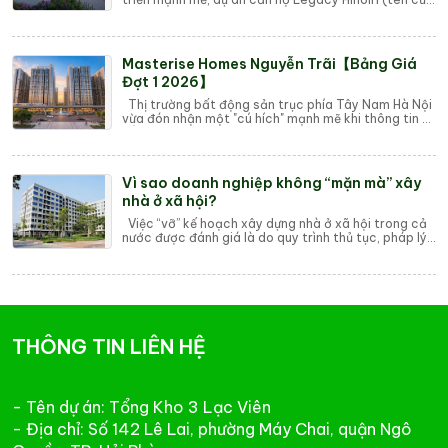
là Phú Cát City) do An Thịnh Group phá...
Masterise Homes Nguyễn Trãi【Bảng Giá
Đợt 1 2026】
Thị trường bất động sản trục phía Tây Nam Hà Nội
vừa đón nhận một "cú hích" mạnh mẽ khi thông tin về
tổ hợp căn hộ cao cấp Maste...
Vì sao doanh nghiệp không “mặn mà” xây
nhà ở xã hội?
Việc “vỡ” kế hoạch xây dựng nhà ở xã hội trong cả
nước được đánh giá là do quy trình thủ tục, pháp lý
thực tế phức tạp; đặc biệt doanh ngh...
THÔNG TIN LIÊN HỆ
- Tên dự án: Tổng Kho 3 Lạc Viên
- Địa chỉ: Số 142 Lê Lai, phường Máy Chai, quận Ngô